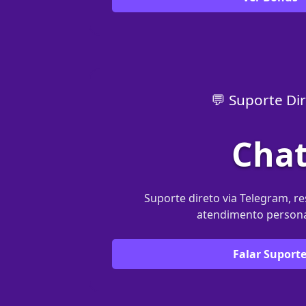
💬 Suporte Di
Cha
Suporte direto via Telegram, r
atendimento persona
Falar Suport