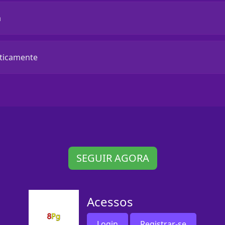
a
aticamente
SEGUIR AGORA
Acessos
Login
Registrar-se