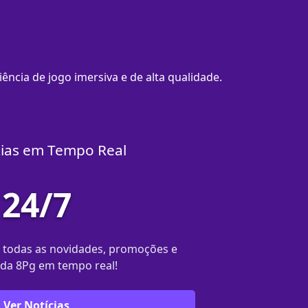
iência de jogo imersiva e de alta qualidade.
cias em Tempo Real
24/7
e todas as novidades, promoções e
 da 8Pg em tempo real!
Ver Notícias