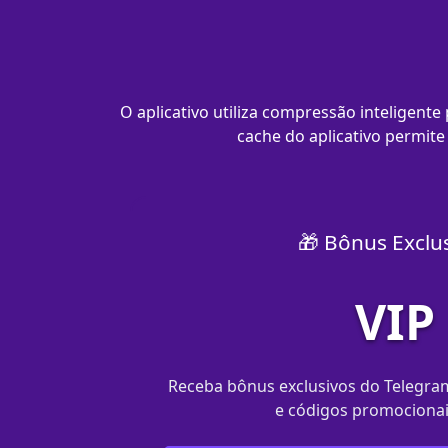
O aplicativo utiliza compressão inteligen
cache do aplicativo permit
🎁 Bônus Exclu
VIP
Receba bônus exclusivos do Telegra
e códigos promocionai