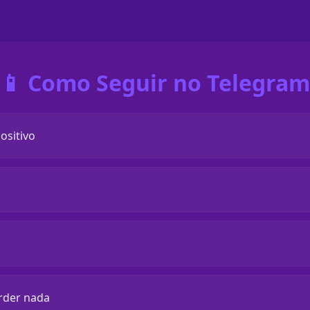
📱 Como Seguir no Telegram
ositivo
erder nada