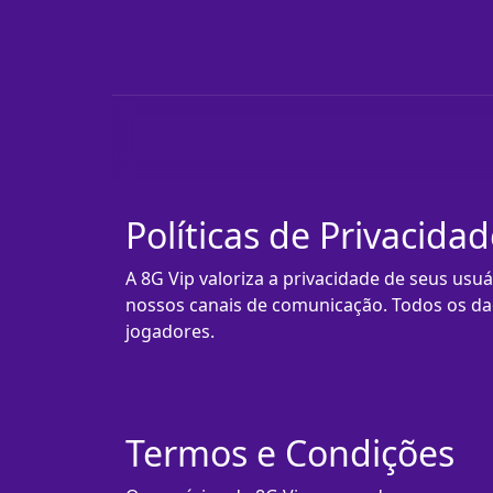
Políticas de Privacida
A 8G Vip valoriza a privacidade de seus us
nossos canais de comunicação. Todos os dad
jogadores.
Termos e Condições