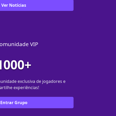
Ver Notícias
Comunidade VIP
1000+
unidade exclusiva de jogadores e
rtilhe experiências!
Entrar Grupo