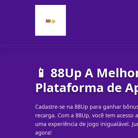
📱 88Up A Melho
Plataforma de A
Cadastre-se na 88Up para ganhar bônus
recarga. Com a 88Up, você tem acesso a
uma experiência de jogo inigualável. J
agora!