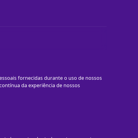
essoais fornecidas durante o uso de nossos
 contínua da experiência de nossos