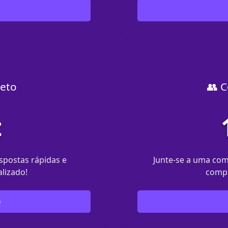
reto
👥 
t
espostas rápidas e
Junte-se a uma com
lizado!
compa
e