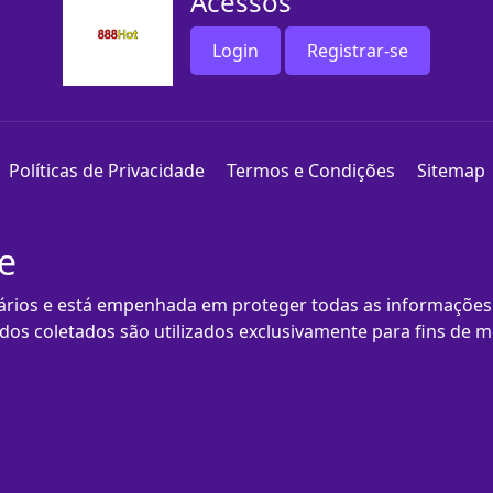
Acessos
Login
Registrar-se
Políticas de Privacidade
Termos e Condições
Sitemap
de
uários e está empenhada em proteger todas as informações
os coletados são utilizados exclusivamente para fins de m