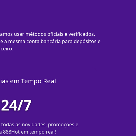
mos usar métodos oficiais e verificados,
e a mesma conta bancária para depósitos e
ceiro.
cias em Tempo Real
24/7
e todas as novidades, promoções e
a 888Hot em tempo real!