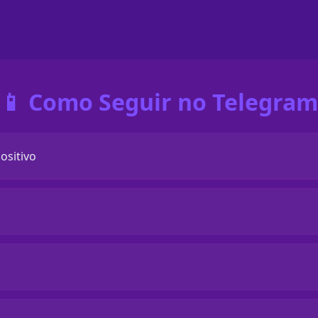
📱 Como Seguir no Telegram
ositivo