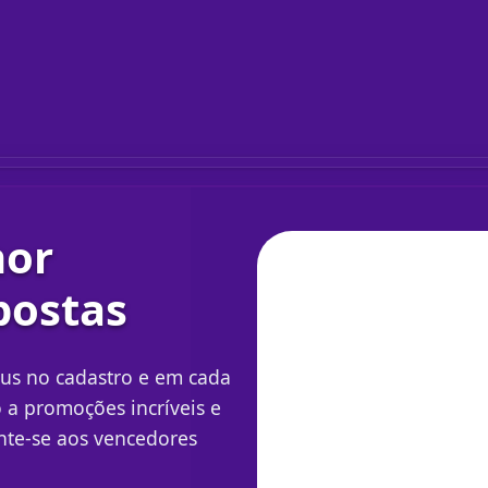
hor
postas
us no cadastro e em cada
 a promoções incríveis e
unte-se aos vencedores