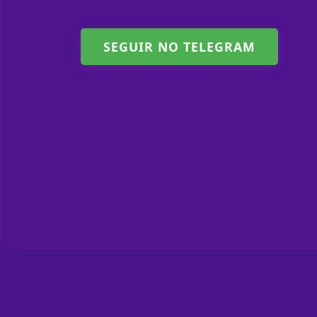
SEGUIR NO TELEGRAM