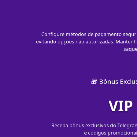
Configure métodos de pagamento seguros 
evitando opções não autorizadas. Mantenh
saque
🎁 Bônus Exclu
VIP
Receba bônus exclusivos do Telegra
e códigos promocionai