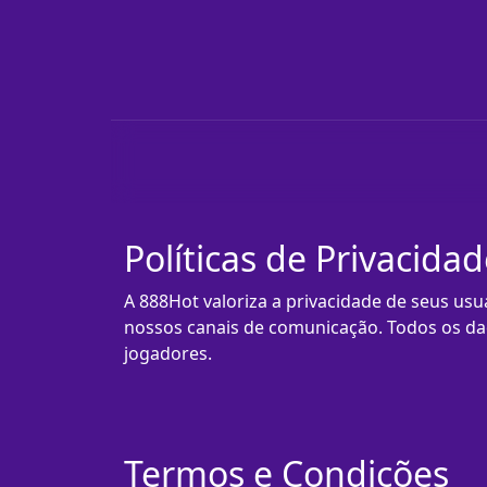
Políticas de Privacida
A 888Hot valoriza a privacidade de seus us
nossos canais de comunicação. Todos os dad
jogadores.
Termos e Condições