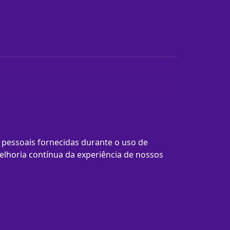
 pessoais fornecidas durante o uso de
elhoria contínua da experiência de nossos