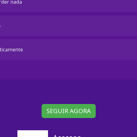
erder nada
a
aticamente
SEGUIR AGORA