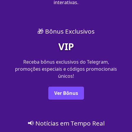
interativas.
🎁 Bônus Exclusivos
VIP
Receba bônus exclusivos do Telegram,
promoções especiais e códigos promocionais
únicos!
Ver Bônus
📢 Notícias em Tempo Real