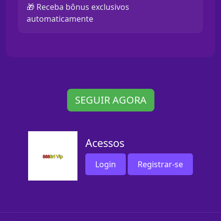
🎁 Receba bônus exclusivos
automaticamente
SEGUIR AGORA
Acessos
Login
Registrar-se