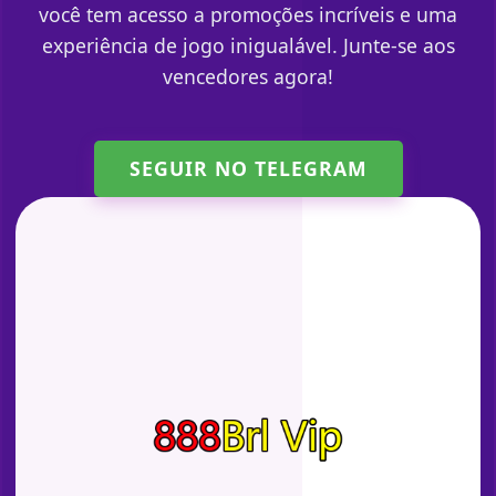
você tem acesso a promoções incríveis e uma
experiência de jogo inigualável. Junte-se aos
vencedores agora!
SEGUIR NO TELEGRAM