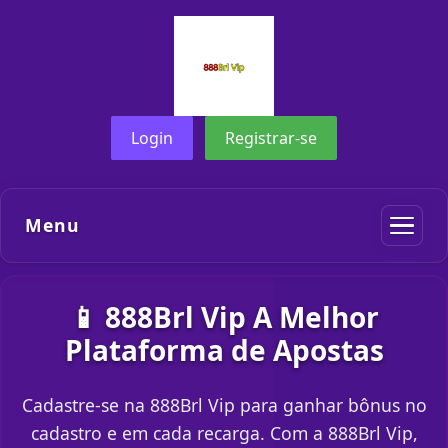
Login
Registrar-se
Menu
📱 888Brl Vip A Melhor
Plataforma de Apostas
Cadastre-se na 888Brl Vip para ganhar bônus no
cadastro e em cada recarga. Com a 888Brl Vip,