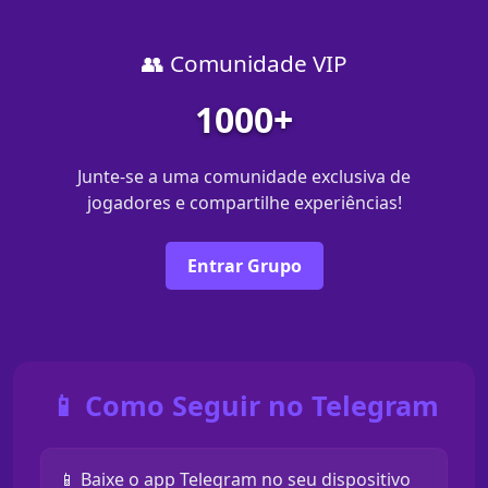
👥 Comunidade VIP
1000+
Junte-se a uma comunidade exclusiva de
jogadores e compartilhe experiências!
Entrar Grupo
📱 Como Seguir no Telegram
📱 Baixe o app Telegram no seu dispositivo