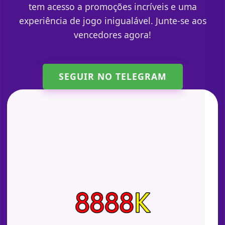
tem acesso a promoções incríveis e uma
experiência de jogo inigualável. Junte-se aos
vencedores agora!
SEGUIR NO TELEGRAM