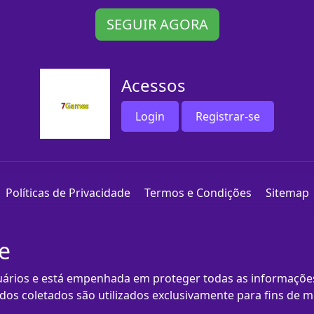
SEGUIR AGORA
Acessos
Login
Registrar-se
Políticas de Privacidade
Termos e Condições
Sitemap
de
suários e está empenhada em proteger todas as informações
os coletados são utilizados exclusivamente para fins de m