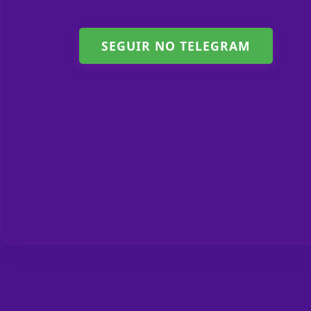
SEGUIR NO TELEGRAM