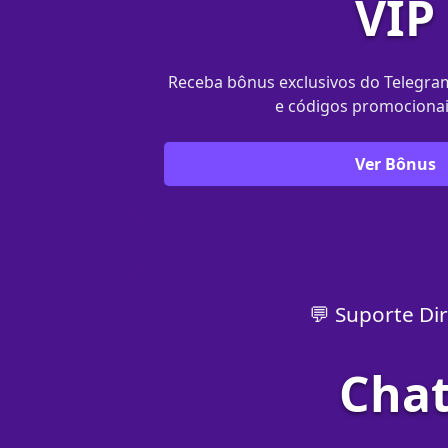
VIP
Receba bônus exclusivos do Telegra
e códigos promocionai
Ver Bônus
💬 Suporte Di
Cha