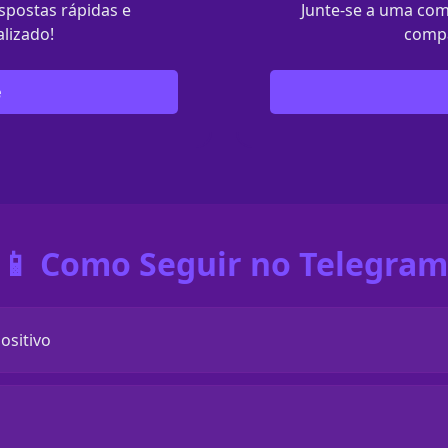
espostas rápidas e
Junte-se a uma com
lizado!
compa
e
📱 Como Seguir no Telegram
ositivo