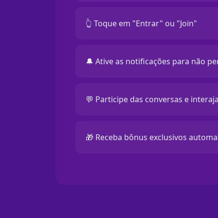
👆 Toque em "Entrar" ou "Join"
🔔 Ative as notificações para não p
💬 Participe das conversas e interaj
🎁 Receba bônus exclusivos autom