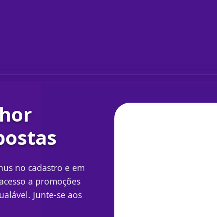
hor
postas
nus no cadastro e em
 acesso a promoções
ualável. Junte-se aos