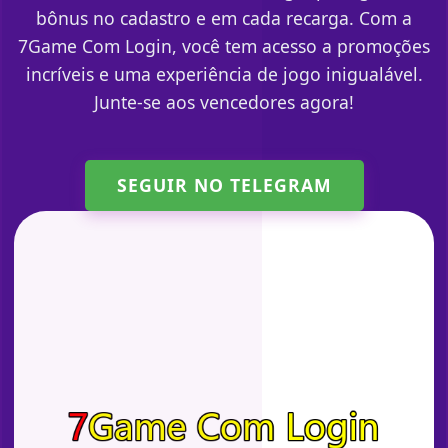
bônus no cadastro e em cada recarga. Com a
7Game Com Login, você tem acesso a promoções
incríveis e uma experiência de jogo inigualável.
Junte-se aos vencedores agora!
SEGUIR NO TELEGRAM