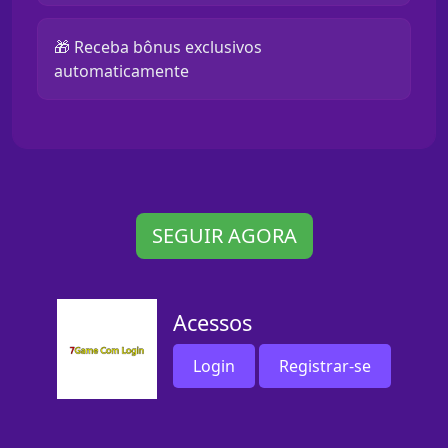
🎁 Receba bônus exclusivos
automaticamente
SEGUIR AGORA
Acessos
Login
Registrar-se