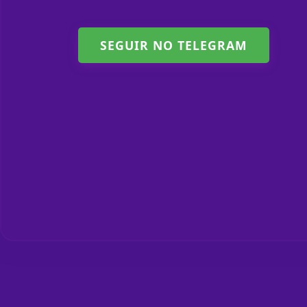
SEGUIR NO TELEGRAM