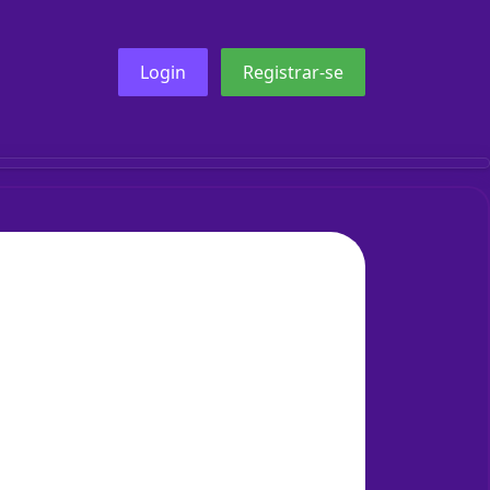
Login
Registrar-se