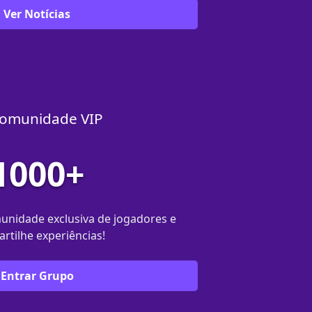
Ver Notícias
Comunidade VIP
1000+
unidade exclusiva de jogadores e
rtilhe experiências!
Entrar Grupo