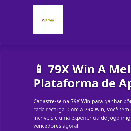
📱 79X Win A Me
Plataforma de A
Cadastre-se na 79X Win para ganhar bô
cada recarga. Com a 79X Win, você tem
incríveis e uma experiência de jogo inig
vencedores agora!