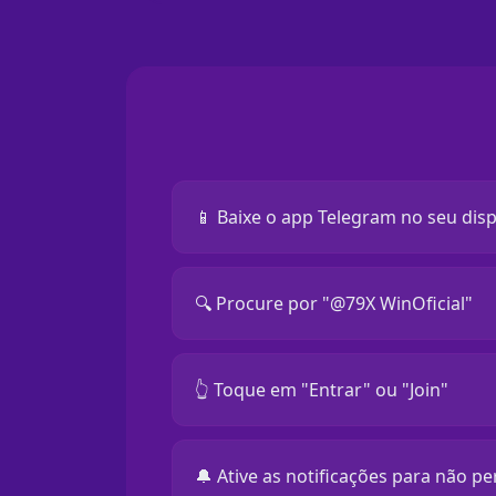
📱 Baixe o app Telegram no seu disp
🔍 Procure por "@79X WinOficial"
👆 Toque em "Entrar" ou "Join"
🔔 Ative as notificações para não p