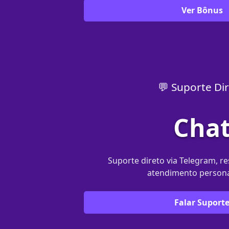
Ver Bônus
💬 Suporte Di
Cha
Suporte direto via Telegram, r
atendimento persona
Falar Suport