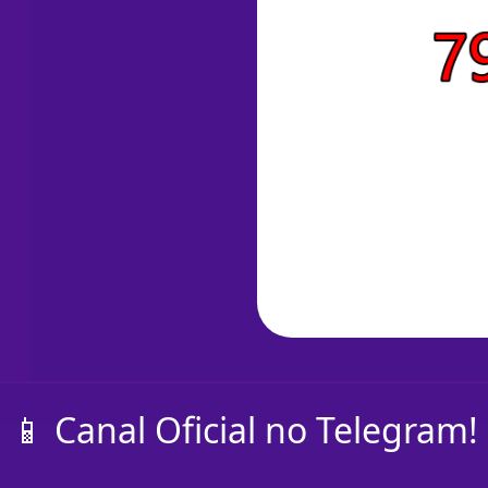
📱 Canal Oficial no Telegram!