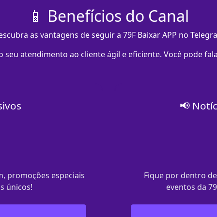
📱 Benefícios do Canal
escubra as vantagens de seguir a 79F Baixar APP no Telegr
o seu atendimento ao cliente ágil e eficiente. Você pode fal
sivos
📢 Notí
m, promoções especiais
Fique por dentro d
s únicos!
eventos da 79