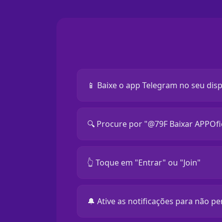
📱 Baixe o app Telegram no seu disp
🔍 Procure por "@79F Baixar APPOfic
👆 Toque em "Entrar" ou "Join"
🔔 Ative as notificações para não p