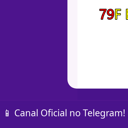
📱 Canal Oficial no Telegram!