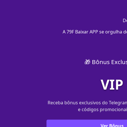
D
A 79F Baixar APP se orgulha d
🎁 Bônus Exclu
VIP
Receba bônus exclusivos do Telegra
e códigos promocionai
Ver Bônus