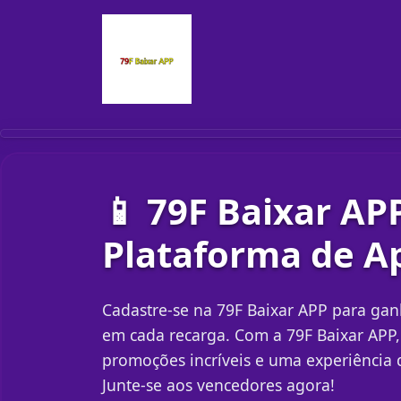
📱 79F Baixar AP
Plataforma de A
Cadastre-se na 79F Baixar APP para gan
em cada recarga. Com a 79F Baixar APP,
promoções incríveis e uma experiência d
Junte-se aos vencedores agora!