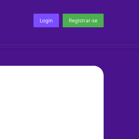
Login
Registrar-se