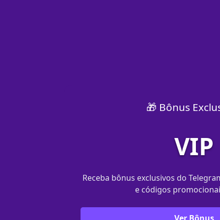
🎁 Bônus Exclu
VIP
Receba bônus exclusivos do Telegra
e códigos promocionai
Ver Bônus