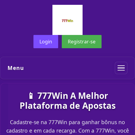
Login
Registrar-se
Menu
📱 777Win A Melhor
Plataforma de Apostas
Cadastre-se na 777Win para ganhar bônus no
cadastro e em cada recarga. Com a 777Win, você