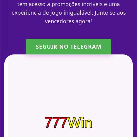
tem acesso a promoções incríveis e uma
experiência de jogo inigualável. Junte-se aos
vencedores agora!
SEGUIR NO TELEGRAM