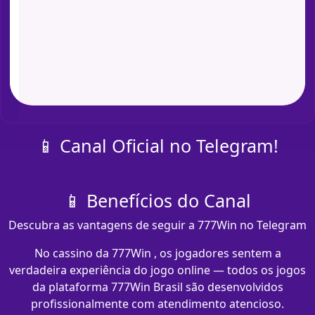
📱 Canal Oficial no Telegram!
📱 Benefícios do Canal
Descubra as vantagens de seguir a 777Win no Telegram
No cassino da 777Win , os jogadores sentem a
verdadeira experiência do jogo online — todos os jogos
da plataforma 777Win Brasil são desenvolvidos
profissionalmente com atendimento atencioso.