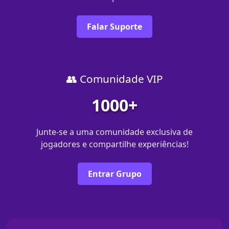
Falar Suporte
👥 Comunidade VIP
1000+
Junte-se a uma comunidade exclusiva de
jogadores e compartilhe experiências!
Entrar Grupo