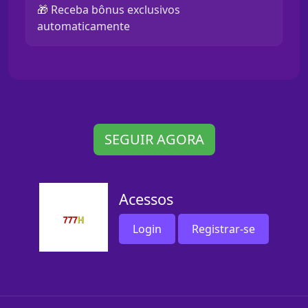
🎁 Receba bônus exclusivos
automaticamente
SEGUIR AGORA
Acessos
Login
Registrar-se