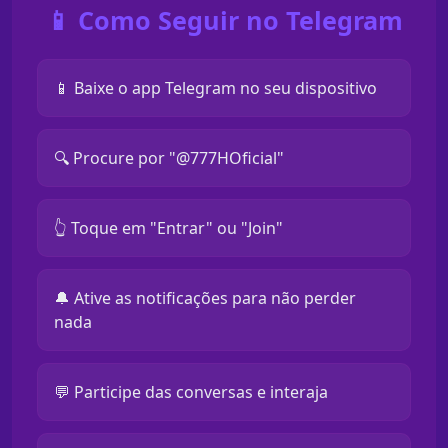
📱 Como Seguir no Telegram
📱 Baixe o app Telegram no seu dispositivo
🔍 Procure por "@777HOficial"
👆 Toque em "Entrar" ou "Join"
🔔 Ative as notificações para não perder
nada
💬 Participe das conversas e interaja