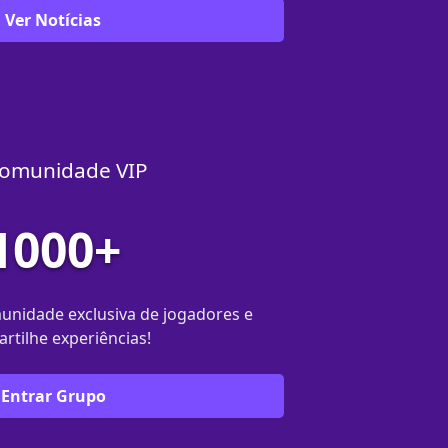
Ver Notícias
Comunidade VIP
1000+
unidade exclusiva de jogadores e
rtilhe experiências!
Entrar Grupo