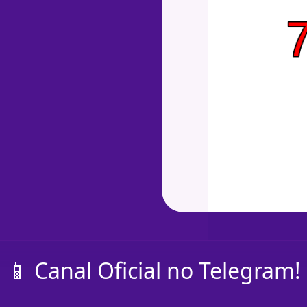
📱 Canal Oficial no Telegram!