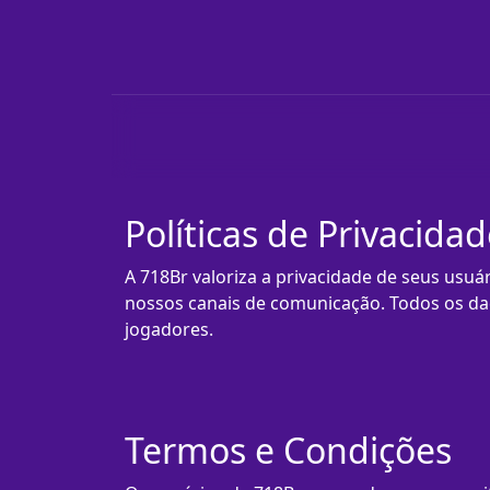
Políticas de Privacida
A 718Br valoriza a privacidade de seus usu
nossos canais de comunicação. Todos os dad
jogadores.
Termos e Condições