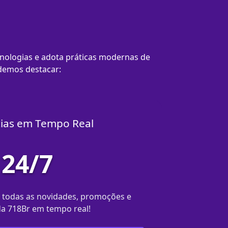
cnologias e adota práticas modernas de
demos destacar:
cias em Tempo Real
24/7
e todas as novidades, promoções e
da 718Br em tempo real!