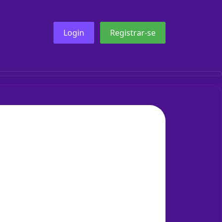
Login
Registrar-se