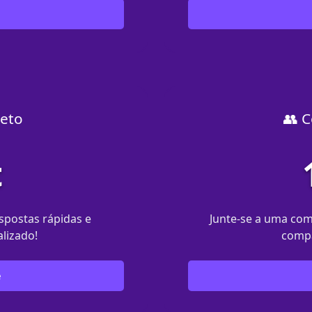
reto
👥 
t
espostas rápidas e
Junte-se a uma com
lizado!
compa
e