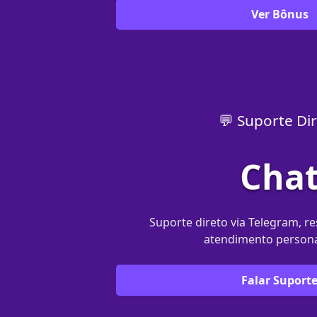
Ver Bônus
💬 Suporte Di
Cha
Suporte direto via Telegram, r
atendimento persona
Falar Suport