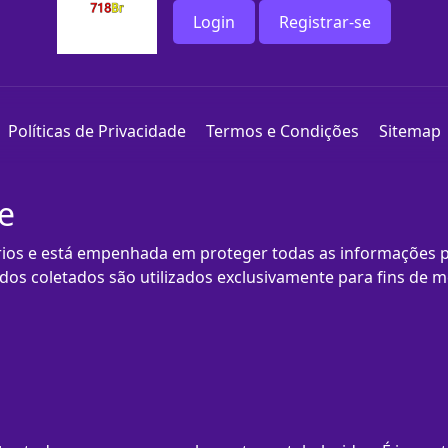
Login
Registrar-se
Políticas de Privacidade
Termos e Condições
Sitemap
de
ários e está empenhada em proteger todas as informações 
os coletados são utilizados exclusivamente para fins de m