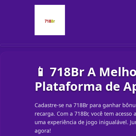
📱 718Br A Melh
Plataforma de A
Cadastre-se na 718Br para ganhar bônu
recarga. Com a 718Br, você tem acesso a
uma experiência de jogo inigualável. J
agora!