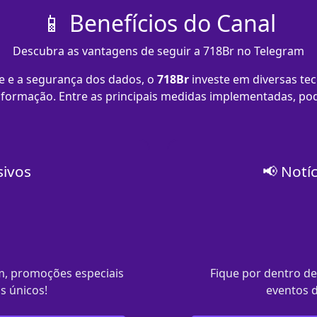
📱 Benefícios do Canal
Descubra as vantagens de seguir a 718Br no Telegram
de e a segurança dos dados, o
718Br
investe em diversas te
nformação. Entre as principais medidas implementadas, po
sivos
📢 Notí
m, promoções especiais
Fique por dentro d
s únicos!
eventos 