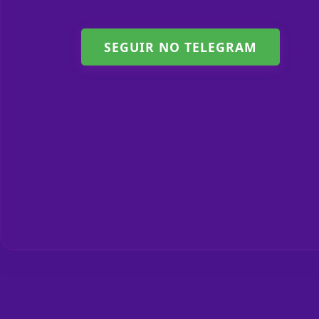
SEGUIR NO TELEGRAM