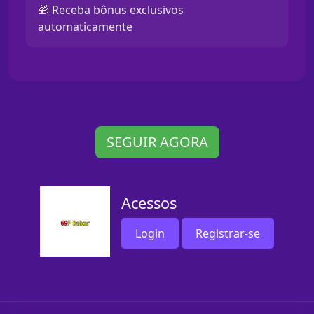
🎁 Receba bônus exclusivos
automaticamente
SEGUIR AGORA
Acessos
Login
Registrar-se