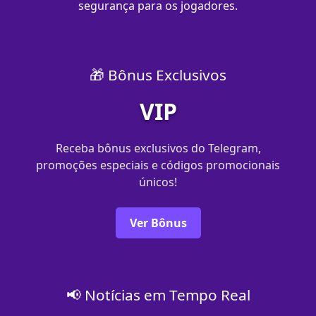
segurança para os jogadores.
🎁 Bônus Exclusivos
VIP
Receba bônus exclusivos do Telegram,
promoções especiais e códigos promocionais
únicos!
Ver Bônus
📢 Notícias em Tempo Real