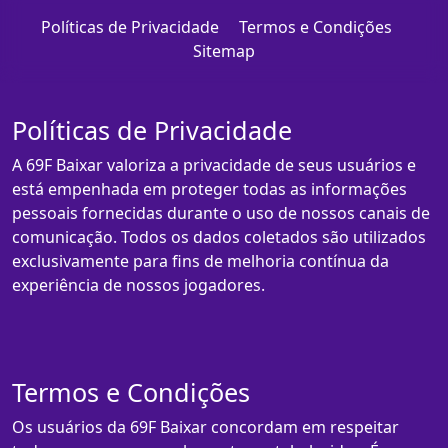
Políticas de Privacidade
Termos e Condições
Sitemap
Políticas de Privacidade
A 69F Baixar valoriza a privacidade de seus usuários e
está empenhada em proteger todas as informações
pessoais fornecidas durante o uso de nossos canais de
comunicação. Todos os dados coletados são utilizados
exclusivamente para fins de melhoria contínua da
experiência de nossos jogadores.
Termos e Condições
Os usuários da 69F Baixar concordam em respeitar