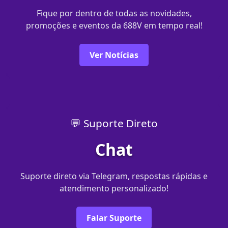
Fique por dentro de todas as novidades,
promoções e eventos da 688V em tempo real!
Ver Notícias
💬 Suporte Direto
Chat
Suporte direto via Telegram, respostas rápidas e
atendimento personalizado!
Falar Suporte