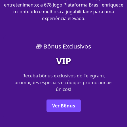
entretenimento; a 678 Jogo Plataforma Brasil enriquece
o conteúdo e melhora a jogabilidade para uma
experiência elevada.
🎁 Bônus Exclusivos
VIP
Receba bônus exclusivos do Telegram,
promoções especiais e códigos promocionais
únicos!
Ver Bônus