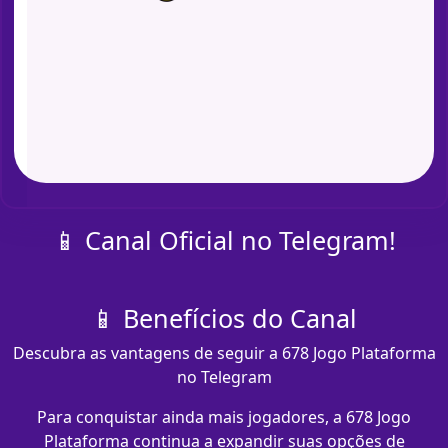
📱 Canal Oficial no Telegram!
📱 Benefícios do Canal
Descubra as vantagens de seguir a 678 Jogo Plataforma
no Telegram
Para conquistar ainda mais jogadores, a 678 Jogo
Plataforma continua a expandir suas opções de