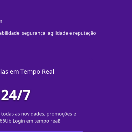
m
bilidade, segurança, agilidade e reputação
cias em Tempo Real
24/7
e todas as novidades, promoções e
666Ub Login em tempo real!