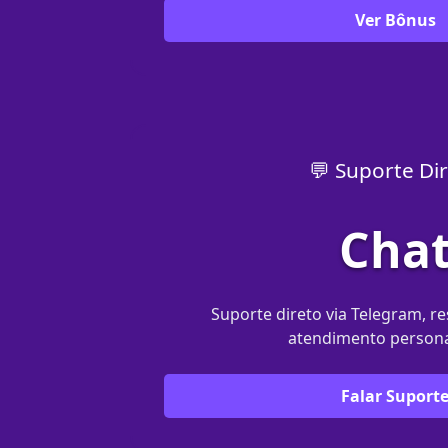
Ver Bônus
💬 Suporte Di
Cha
Suporte direto via Telegram, r
atendimento persona
Falar Suport