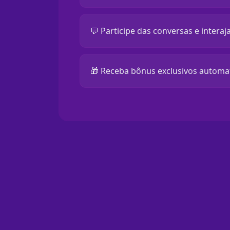
💬 Participe das conversas e interaj
🎁 Receba bônus exclusivos autom