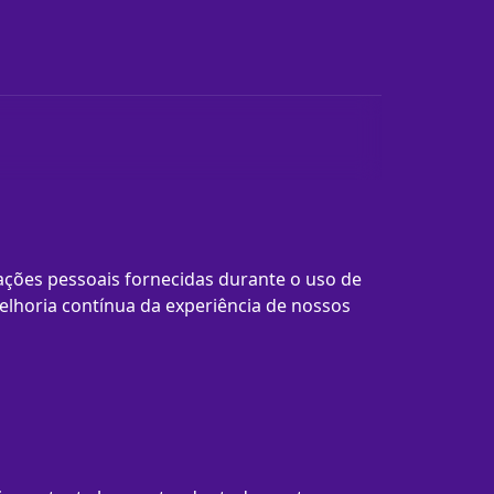
ações pessoais fornecidas durante o uso de
elhoria contínua da experiência de nossos