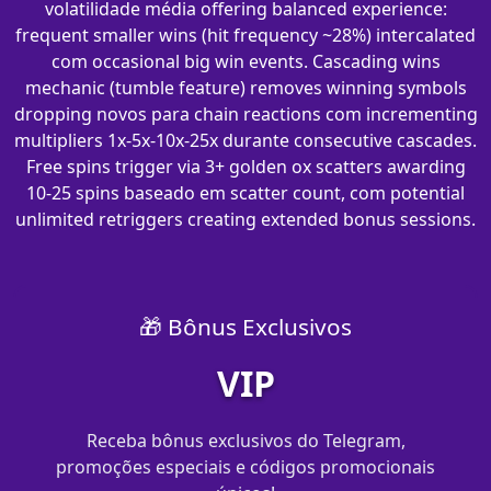
volatilidade média offering balanced experience:
frequent smaller wins (hit frequency ~28%) intercalated
com occasional big win events. Cascading wins
mechanic (tumble feature) removes winning symbols
dropping novos para chain reactions com incrementing
multipliers 1x-5x-10x-25x durante consecutive cascades.
Free spins trigger via 3+ golden ox scatters awarding
10-25 spins baseado em scatter count, com potential
unlimited retriggers creating extended bonus sessions.
🎁 Bônus Exclusivos
VIP
Receba bônus exclusivos do Telegram,
promoções especiais e códigos promocionais