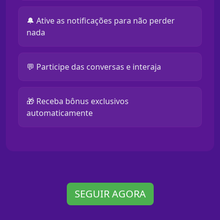
🔔 Ative as notificações para não perder
nada
💬 Participe das conversas e interaja
🎁 Receba bônus exclusivos
automaticamente
SEGUIR AGORA