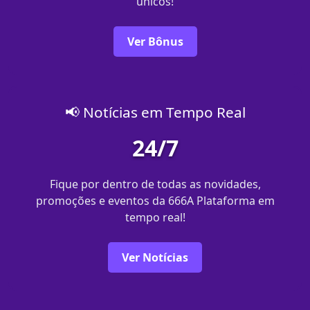
únicos!
Ver Bônus
📢 Notícias em Tempo Real
24/7
Fique por dentro de todas as novidades,
promoções e eventos da 666A Plataforma em
tempo real!
Ver Notícias