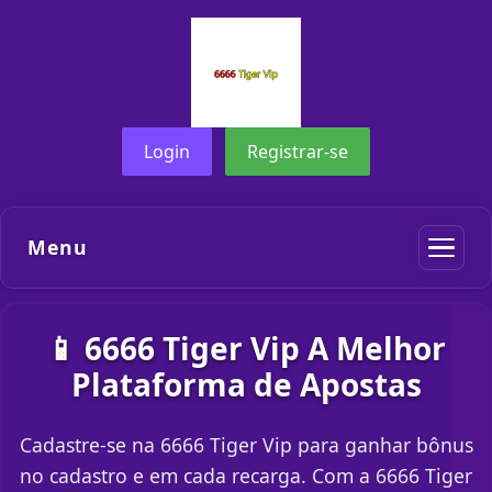
Login
Registrar-se
Menu
📱 6666 Tiger Vip A Melhor
Plataforma de Apostas
Cadastre-se na 6666 Tiger Vip para ganhar bônus
no cadastro e em cada recarga. Com a 6666 Tiger