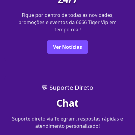
Fique por dentro de todas as novidades,
promoções e eventos da 6666 Tiger Vip em
tempo real!
Ver Notícias
💬 Suporte Direto
Chat
Suporte direto via Telegram, respostas rápidas e
atendimento personalizado!