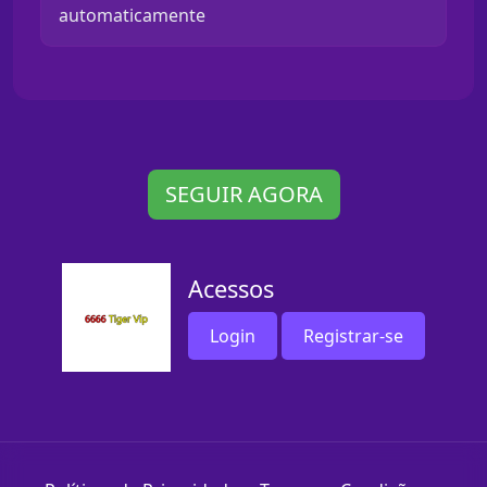
automaticamente
SEGUIR AGORA
Acessos
Login
Registrar-se