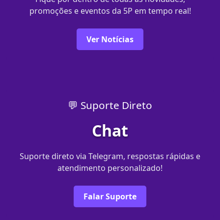
promoções e eventos da 5P em tempo real!
Ver Notícias
💬 Suporte Direto
Chat
Suporte direto via Telegram, respostas rápidas e
atendimento personalizado!
Falar Suporte