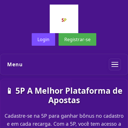
Login
Registrar-se
Menu
📱 5P A Melhor Plataforma de
Apostas
Cadastre-se na 5P para ganhar bônus no cadastro
e em cada recarga. Com a 5P, você tem acesso a