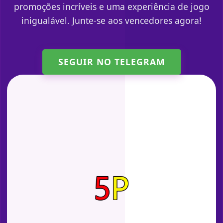
promoções incríveis e uma experiência de jogo
inigualável. Junte-se aos vencedores agora!
SEGUIR NO TELEGRAM