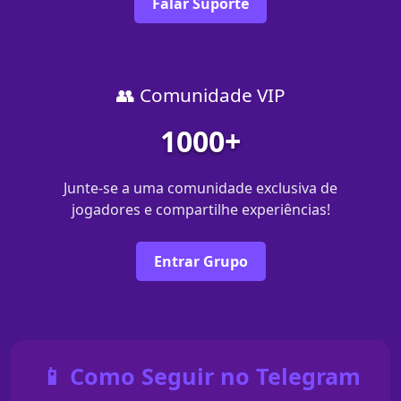
Falar Suporte
👥 Comunidade VIP
1000+
Junte-se a uma comunidade exclusiva de
jogadores e compartilhe experiências!
Entrar Grupo
📱 Como Seguir no Telegram