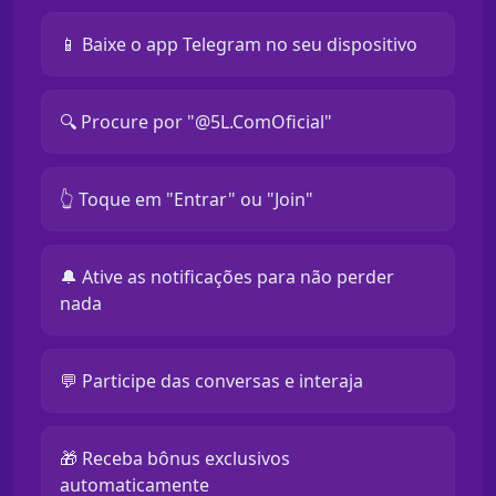
📱 Baixe o app Telegram no seu dispositivo
🔍 Procure por "@5L.ComOficial"
👆 Toque em "Entrar" ou "Join"
🔔 Ative as notificações para não perder
nada
💬 Participe das conversas e interaja
🎁 Receba bônus exclusivos
automaticamente