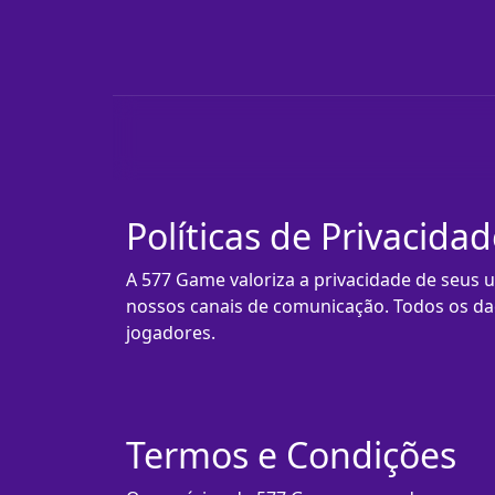
Políticas de Privacida
A 577 Game valoriza a privacidade de seus
nossos canais de comunicação. Todos os dad
jogadores.
Termos e Condições