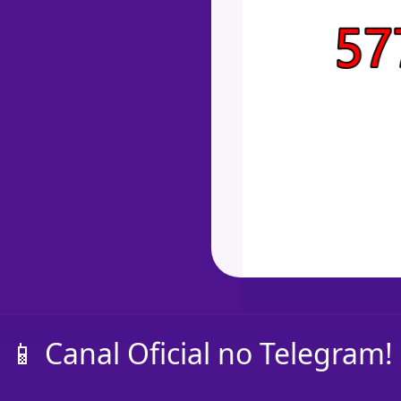
📱 Canal Oficial no Telegram!