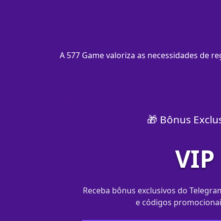
A 577 Game valoriza as necessidades de reg
🎁 Bônus Exclu
VIP
Receba bônus exclusivos do Telegra
e códigos promocionai