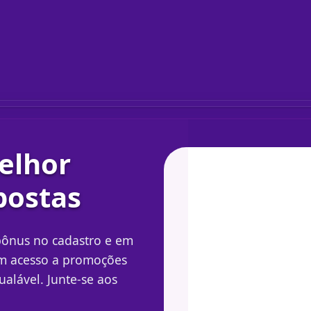
elhor
postas
bônus no cadastro e em
em acesso a promoções
ualável. Junte-se aos