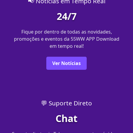
📢 Notícias em Tempo Real
24/7
Fique por dentro de todas as novidades,
promoções e eventos da 55WW APP Download
em tempo real!
Ver Notícias
💬 Suporte Direto
Chat