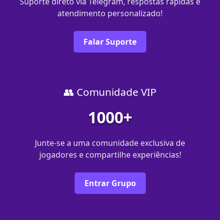
Suporte direto via Telegram, respostas rápidas e
atendimento personalizado!
Falar Suporte
👥 Comunidade VIP
1000+
Junte-se a uma comunidade exclusiva de
jogadores e compartilhe experiências!
Entrar Grupo