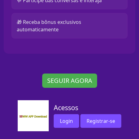
💬 Participe das conversas e interaja
🎁 Receba bônus exclusivos
automaticamente
SEGUIR AGORA
Acessos
Login
Registrar-se