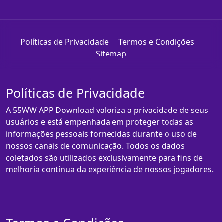
Políticas de Privacidade
Termos e Condições
Sitemap
Políticas de Privacidade
A 55WW APP Download valoriza a privacidade de seus
usuários e está empenhada em proteger todas as
informações pessoais fornecidas durante o uso de
nossos canais de comunicação. Todos os dados
coletados são utilizados exclusivamente para fins de
melhoria contínua da experiência de nossos jogadores.