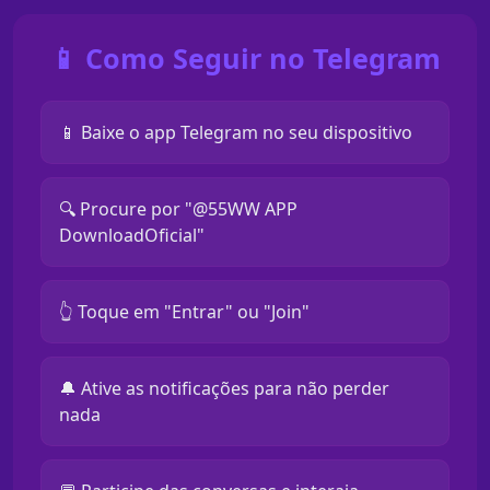
📱 Como Seguir no Telegram
📱 Baixe o app Telegram no seu dispositivo
🔍 Procure por "@55WW APP
DownloadOficial"
👆 Toque em "Entrar" ou "Join"
🔔 Ative as notificações para não perder
nada