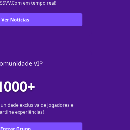
 55VV.Com em tempo real!
Ver Notícias
Comunidade VIP
1000+
unidade exclusiva de jogadores e
rtilhe experiências!
Entrar Grupo