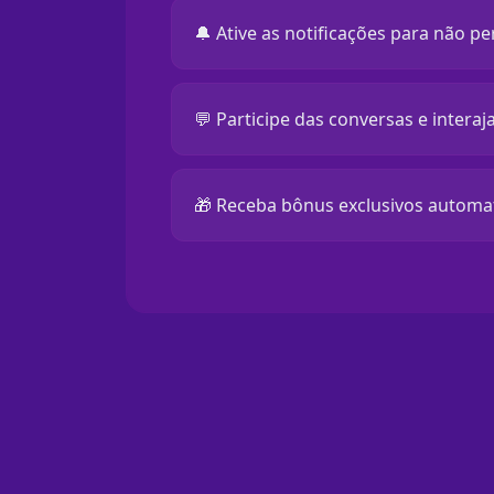
🔔 Ative as notificações para não p
💬 Participe das conversas e interaj
🎁 Receba bônus exclusivos autom