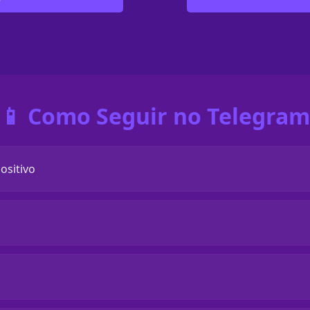
📱 Como Seguir no Telegram
ositivo