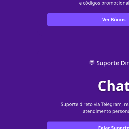
e códigos promocionai
Ver Bônus
💬 Suporte Di
Cha
Suporte direto via Telegram, r
atendimento persona
Falar Suport