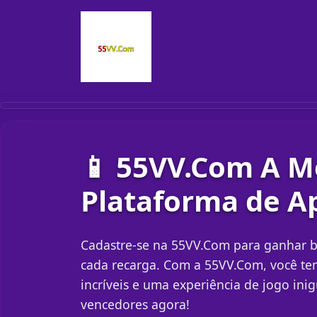
📱 55VV.Com A M
Plataforma de A
Cadastre-se na 55VV.Com para ganhar 
cada recarga. Com a 55VV.Com, você t
incríveis e uma experiência de jogo inig
vencedores agora!