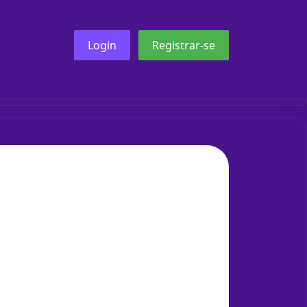
Login
Registrar-se