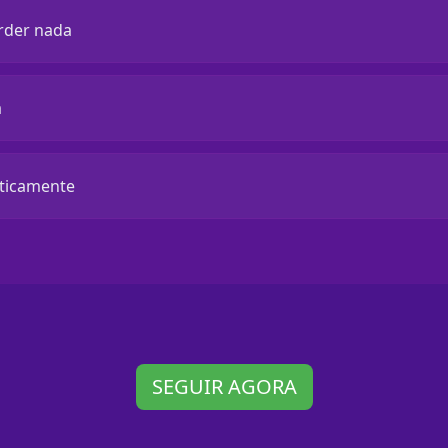
erder nada
a
aticamente
SEGUIR AGORA