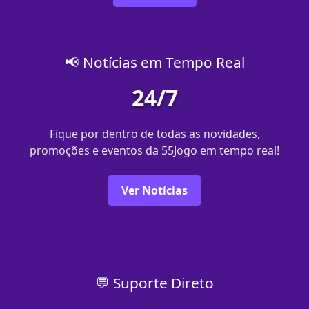
📢 Notícias em Tempo Real
24/7
Fique por dentro de todas as novidades,
promoções e eventos da 55Jogo em tempo real!
Ver Notícias
💬 Suporte Direto