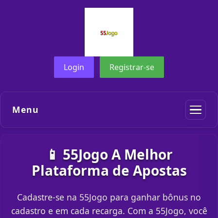
Login
Registrar-se
Menu
📱 55Jogo A Melhor
Plataforma de Apostas
Cadastre-se na 55Jogo para ganhar bônus no
cadastro e em cada recarga. Com a 55Jogo, você