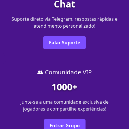
Chat
Suporte direto via Telegram, respostas rápidas e
atendimento personalizado!
Falar Suporte
👥 Comunidade VIP
1000+
Junte-se a uma comunidade exclusiva de
jogadores e compartilhe experiências!
Entrar Grupo