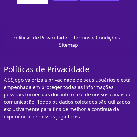
Políticas de Privacidade
Termos e Condições
Sitemap
Políticas de Privacidade
A 55Jogo valoriza a privacidade de seus usuários e está
empenhada em proteger todas as informações
pessoais fornecidas durante o uso de nossos canais de
comunicação. Todos os dados coletados são utilizados
exclusivamente para fins de melhoria contínua da
experiência de nossos jogadores.