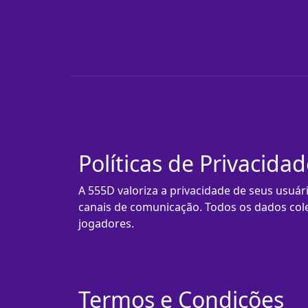
Políticas de Privacida
A 555D valoriza a privacidade de seus usuá
canais de comunicação. Todos os dados cole
jogadores.
Termos e Condições