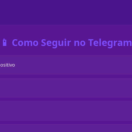
📱 Como Seguir no Telegram
ositivo