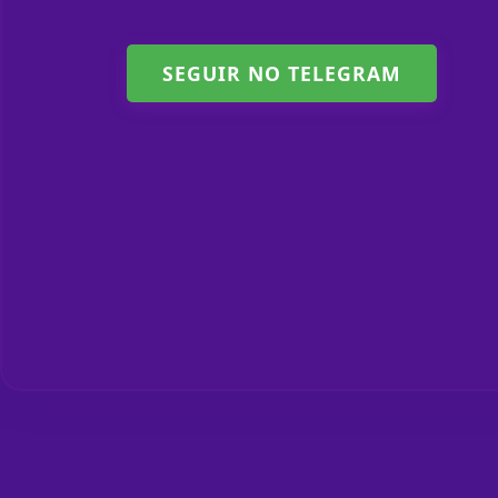
SEGUIR NO TELEGRAM