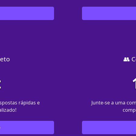
reto
👥 
t
espostas rápidas e
Junte-se a uma com
lizado!
compa
e