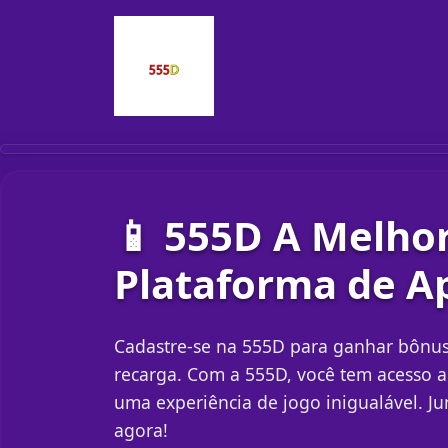
📱 555D A Melho
Plataforma de A
Cadastre-se na 555D para ganhar bônus
recarga. Com a 555D, você tem acesso a
uma experiência de jogo inigualável. J
agora!