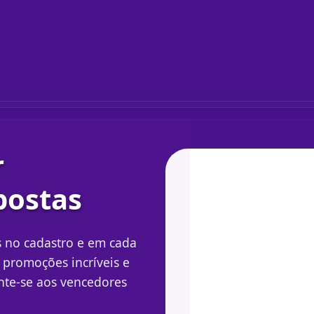
r
postas
 no cadastro e em cada
 promoções incríveis e
unte-se aos vencedores