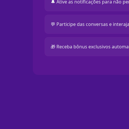
🔔 Ative as notificações para não p
💬 Participe das conversas e interaj
🎁 Receba bônus exclusivos autom