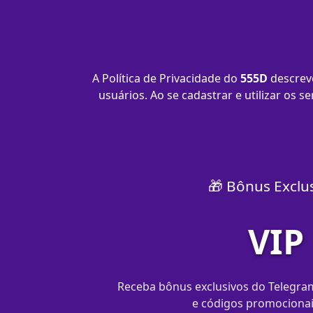
A Política de Privacidade do
555D
descreve
usuários. Ao se cadastrar e utilizar os s
🎁 Bônus Exclu
VIP
Receba bônus exclusivos do Telegra
e códigos promocionai