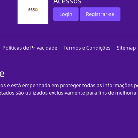
Acessos
Login
Registrar-se
Políticas de Privacidade
Termos e Condições
Sitemap
de
rios e está empenhada em proteger todas as informações p
tados são utilizados exclusivamente para fins de melhoria