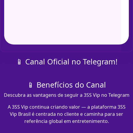
📱 Canal Oficial no Telegram!
📱 Benefícios do Canal
Descubra as vantagens de seguir a 3SS Vip no Telegram
A 3SS Vip continua criando valor — a plataforma 3SS
Vip Brasil é centrada no cliente e caminha para ser
referência global em entretenimento.