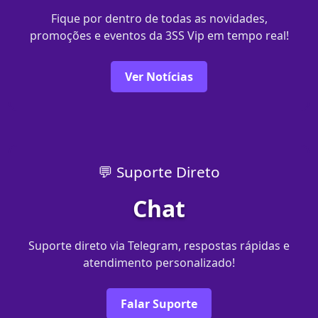
Fique por dentro de todas as novidades,
promoções e eventos da 3SS Vip em tempo real!
Ver Notícias
💬 Suporte Direto
Chat
Suporte direto via Telegram, respostas rápidas e
atendimento personalizado!
Falar Suporte