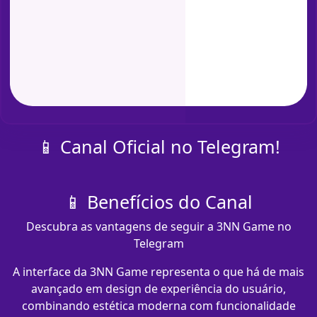
📱 Canal Oficial no Telegram!
📱 Benefícios do Canal
Descubra as vantagens de seguir a 3NN Game no
Telegram
A interface da 3NN Game representa o que há de mais
avançado em design de experiência do usuário,
combinando estética moderna com funcionalidade