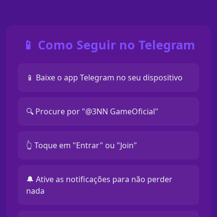
📱 Como Seguir no Telegram
📱 Baixe o app Telegram no seu dispositivo
🔍 Procure por "@3NN GameOficial"
👆 Toque em "Entrar" ou "Join"
🔔 Ative as notificações para não perder
nada