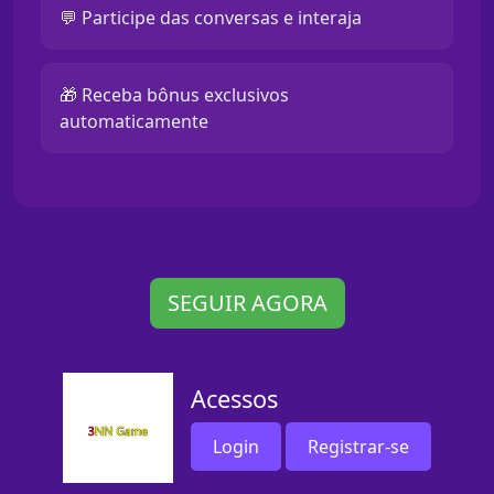
💬 Participe das conversas e interaja
🎁 Receba bônus exclusivos
automaticamente
SEGUIR AGORA
Acessos
Login
Registrar-se