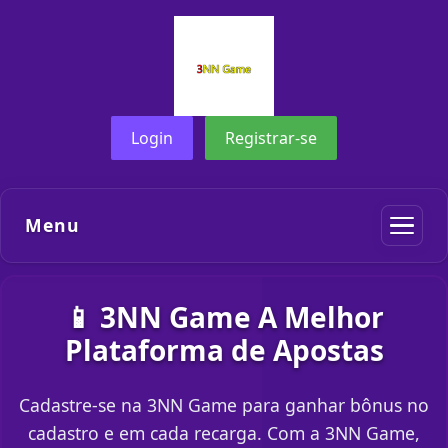
Login
Registrar-se
Menu
📱 3NN Game A Melhor
Plataforma de Apostas
Cadastre-se na 3NN Game para ganhar bônus no
cadastro e em cada recarga. Com a 3NN Game,