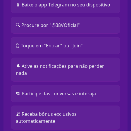
📱 Baixe o app Telegram no seu dispositivo
🔍 Procure por "@38VOficial"
👆 Toque em "Entrar" ou "Join"
🔔 Ative as notificações para não perder
nada
💬 Participe das conversas e interaja
🎁 Receba bônus exclusivos
automaticamente