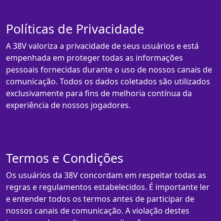
Políticas de Privacidade
A 38V valoriza a privacidade de seus usuários e está
empenhada em proteger todas as informações
pessoais fornecidas durante o uso de nossos canais de
comunicação. Todos os dados coletados são utilizados
exclusivamente para fins de melhoria contínua da
experiência de nossos jogadores.
Termos e Condições
Os usuários da 38V concordam em respeitar todas as
regras e regulamentos estabelecidos. É importante ler
e entender todos os termos antes de participar de
nossos canais de comunicação. A violação destes