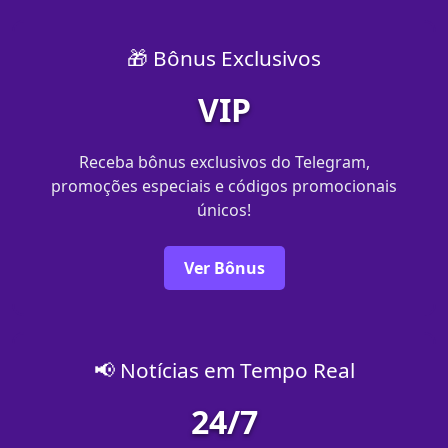
🎁 Bônus Exclusivos
VIP
Receba bônus exclusivos do Telegram,
promoções especiais e códigos promocionais
únicos!
Ver Bônus
📢 Notícias em Tempo Real
24/7