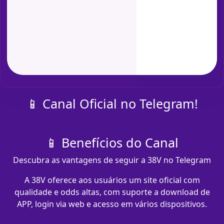
📱 Canal Oficial no Telegram!
📱 Benefícios do Canal
Descubra as vantagens de seguir a 38V no Telegram
A 38V oferece aos usuários um site oficial com
qualidade e odds altas, com suporte a download de
APP, login via web e acesso em vários dispositivos.