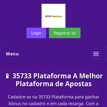
Login
Registrar-se
Menu
📱 35733 Plataforma A Melhor
Plataforma de Apostas
Cadastre-se na 35733 Plataforma para ganhar
bônus no cadastro e em cada recarga. Com a