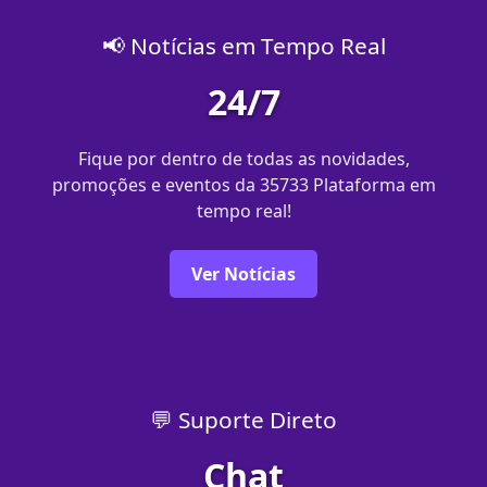
📢 Notícias em Tempo Real
24/7
Fique por dentro de todas as novidades,
promoções e eventos da 35733 Plataforma em
tempo real!
Ver Notícias
💬 Suporte Direto
Chat