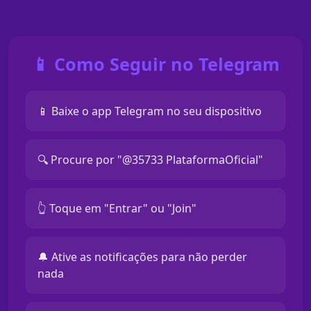
📱 Como Seguir no Telegram
📱 Baixe o app Telegram no seu dispositivo
🔍 Procure por "@35733 PlataformaOficial"
👆 Toque em "Entrar" ou "Join"
🔔 Ative as notificações para não perder
nada