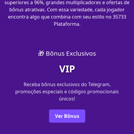
superiores a 96%, grandes multiplicadores e ofertas de
bônus atrativas. Com essa variedade, cada jogador
encontra algo que combina com seu estilo no 35733
Plataforma.
🎁 Bônus Exclusivos
VIP
Receba bônus exclusivos do Telegram,
promoções especiais e códigos promocionais
únicos!
Ver Bônus