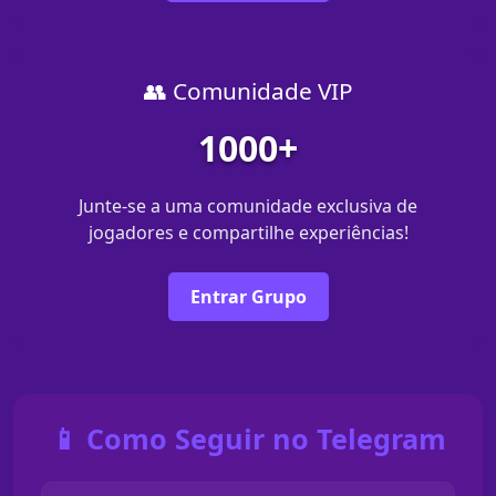
👥 Comunidade VIP
1000+
Junte-se a uma comunidade exclusiva de
jogadores e compartilhe experiências!
Entrar Grupo
📱 Como Seguir no Telegram