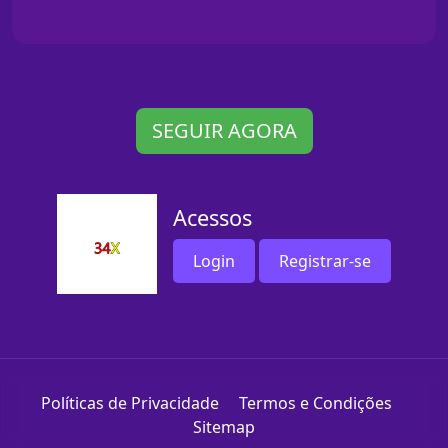
SEGUIR AGORA
Acessos
Login
Registrar-se
Políticas de Privacidade
Termos e Condições
Sitemap