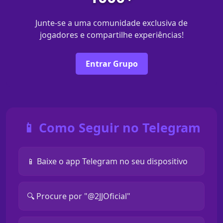
Junte-se a uma comunidade exclusiva de
jogadores e compartilhe experiências!
Entrar Grupo
📱 Como Seguir no Telegram
📱 Baixe o app Telegram no seu dispositivo
🔍 Procure por "@2JJOficial"