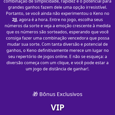
combinação de simplicidade, rapidez e o potencial para
grandes ganhos fazem dele uma opção irresistível.
Portanto, se você ainda não experimentou o Keno no
2JJ
, agora é a hora. Entre no jogo, escolha seus
números da sorte e veja a emoção crescente à medida
que os números são sorteados, esperando que você
consiga fazer uma combinação vencedora que possa
mudar sua sorte. Com tanta diversão e potencial de
ganhos, o Keno definitivamente merece um lugar no
seu repertório de jogos online. E não se esqueça: a
diversão começa com um clique, e você pode estar a
um jogo de distância de ganhar!.
🎁 Bônus Exclusivos
VIP