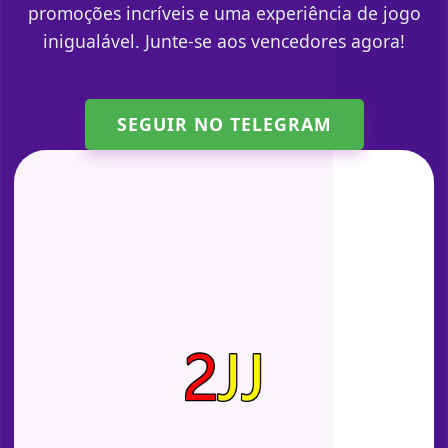
promoções incríveis e uma experiência de jogo
inigualável. Junte-se aos vencedores agora!
SEGUIR NO TELEGRAM