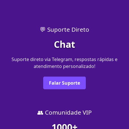
💬 Suporte Direto
Chat
Suporte direto via Telegram, respostas rápidas e
atendimento personalizado!
Falar Suporte
👥 Comunidade VIP
1000+