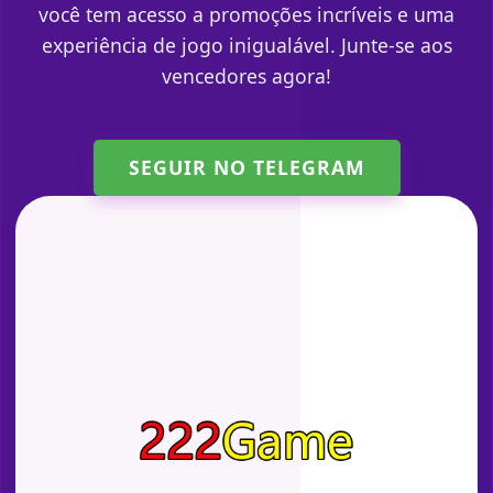
você tem acesso a promoções incríveis e uma
experiência de jogo inigualável. Junte-se aos
vencedores agora!
SEGUIR NO TELEGRAM