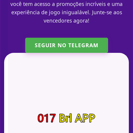
você tem acesso a promoções incríveis e uma
experiência de jogo inigualável. Junte-se aos
vencedores agora!
SEGUIR NO TELEGRAM