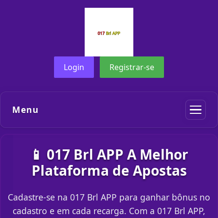
Login
Registrar-se
Menu
📱 017 Brl APP A Melhor
Plataforma de Apostas
Cadastre-se na 017 Brl APP para ganhar bônus no
cadastro e em cada recarga. Com a 017 Brl APP,