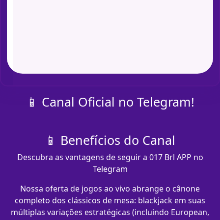
📱 Canal Oficial no Telegram!
📱 Benefícios do Canal
Descubra as vantagens de seguir a 017 Brl APP no
Telegram
Nossa oferta de jogos ao vivo abrange o cânone
completo dos clássicos de mesa: blackjack em suas
múltiplas variações estratégicas (incluindo European,